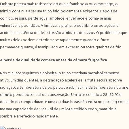
Embora pareça mais resistente do que a framboesa ou o morango, o
mirtilo continua a ser um fruto fisiologicamente exigente. Depois de
colhido, respira, perde água, amolece, envelhece e torna-se mais
vulnerável a podridões. A firmeza, a pruína, o equilíbrio entre açúcar e
acidez e a ausência de defeitos são atributos decisivos. O problema é que
muitos deles podem deteriorar-se rapidamente quando o fruto
permanece quente, é manipulado em excesso ou sofre quebras de frio.
A perda de qualidade começa antes da câmara frigorífica
Nos minutos seguintes à colheita, o fruto continua metabolicamente
ativo. Em dias quentes, a degradação acelera-se: a fruta escura absorve
radiação, a temperatura da polpa pode subir acima da temperatura do ar e
o fruto perde potencial de conservação. Um lote colhido a 28–32 °C e
deixado no campo durante uma ou duas horas não entra no packing com a
mesma capacidade de vida útil de um lote colhido cedo, mantido à
sombra e arrefecido rapidamente.